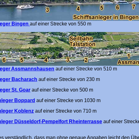
leger Bingen
auf einer Strecke von 550 m
nleger Assmannshausen
auf einer Strecke von 510 m
leger Bacharach
auf einer Strecke von 230 m
leger St. Goar
auf einer Strecke von 500 m
nleger Boppard
auf einer Strecke von 1030 m
nleger Koblenz
auf einer Strecke von 710 m
nleger Düsseldorf-Pempelfort Rheinterrasse
auf einer Strec
 es verständlich, dass man ohne genaue Angaben leicht den Übe