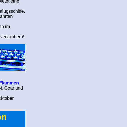
ietet eine
flugsschiffe,
fahrten
en im
t
verzaubern!
 Flammen
t. Goar und
Oktober