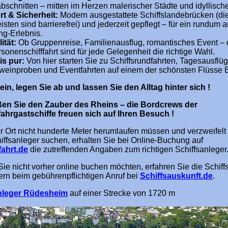
bschnitten – mitten im Herzen malerischer Städte und idyllische
t & Sicherheit:
Modern ausgestattete Schiffslandebrücken (di
isten sind barrierefrei) und jederzeit gepflegt – für ein rundu
ng-Erlebnis.
lität:
Ob Gruppenreise, Familienausflug, romantisches Event – 
sonenschifffahrt sind für jede Gelegenheit die richtige Wahl.
is pur:
Von hier starten Sie zu Schiffsrundfahrten, Tagesausflü
sweinproben und Eventfahrten auf einem der schönsten Flüsse 
ein, legen Sie ab und lassen Sie den Alltag hinter sich !
en Sie den Zauber des Rheins – die Bordcrews der
ahrgastschiffe freuen sich auf Ihren Besuch !
r Ort nicht hunderte Meter herumlaufen müssen und verzweifelt
hiffsanleger suchen, erhalten Sie bei Online-Buchung auf
fahrt.de
die zutreffenden Angaben zum richtigen Schiffsanleger
ie nicht vorher online buchen möchten, erfahren Sie die Schiff
n beim gebührenpflichtigen Anruf bei
Schiffsauskunft.de
.
anleger Rüdesheim
auf einer Strecke von 1720 m