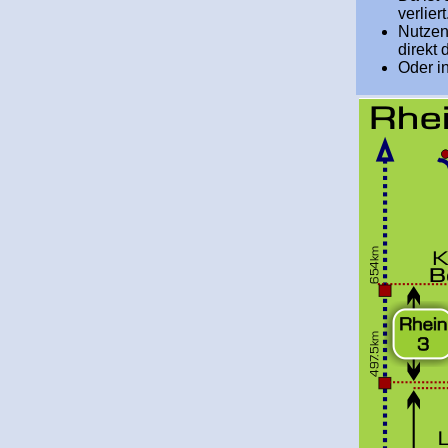
verliert
Nutzen
direkt 
Oder in