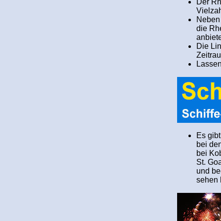
Der Rh
Vielza
Neben d
die Rhe
anbiet
Die Lin
Zeitrau
Lassen
Es gib
bei de
bei Ko
St. Go
und be
sehen 