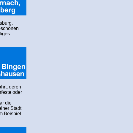
sburg,
h-schönen
liges
ahrt, deren
feste oder
ar die
iner Stadt
m Beispiel