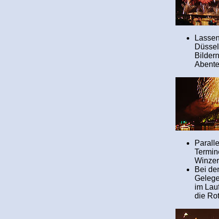
Lassen
Düssel
Bilder
Abente
Parall
Termin
Winzerf
Bei de
Gelege
im Lau
die Ro