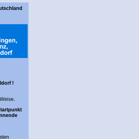
utschland
dorf !
 Weise.
tartpunkt
pannende
vsten