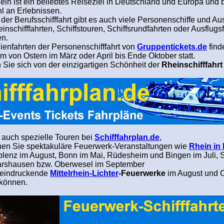
ein ist ein beliebtes Reiseziel in Deutschland und Europa und b
hl an Erlebnissen.
er Berufsschifffahrt gibt es auch viele Personenschiffe und Aus
inschifffahrten, Schiffstouren, Schiffsrundfahrten oder Ausflugs
en.
ienfahrten der Personenschifffahrt von
Gruppentickets.de
find
m von Ostern im März oder April bis Ende Oktober statt.
 Sie sich von der einzigartigen Schönheit der
Rheinschifffahr
t auch spezielle Touren bei
Schifffahrplan.de
,
nen Sie spektakuläre Feuerwerk-Veranstaltungen wie
Rhein in
blenz im August, Bonn im Mai, Rüdesheim und Bingen im Juli, S
arshausen bzw. Oberwesel im September
eindruckende
Mittelrhein-Lichter
-Feuerwerke
im August und 
können.