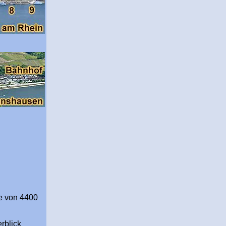
ke von 4400
rblick