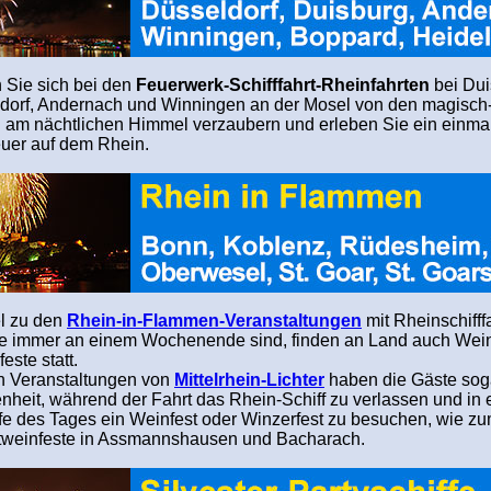
 Sie sich bei den
Feuerwerk-Schifffahrt-Rheinfahrten
bei Dui
dorf, Andernach und Winningen an der Mosel von den magisc
n am nächtlichen Himmel verzaubern und erleben Sie ein einma
uer auf dem Rhein.
el zu den
Rhein-in-Flammen-Veranstaltungen
mit Rheinschifff
e immer an einem Wochenende sind, finden an Land auch Wein
este statt.
n Veranstaltungen von
Mittelrhein-Lichter
haben die Gäste sog
nheit, während der Fahrt das Rhein-Schiff zu verlassen und in e
fe des Tages ein Weinfest oder Winzerfest zu besuchen, wie zu
tweinfeste in Assmannshausen und Bacharach.