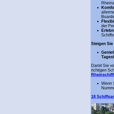
Rheina
Komfor
allerme
Boardi
Flexibi
der Per
Erlebn
Schiff
Steigen Sie 
Genieß
Tagesf
Damit Sie vo
richtigen Sc
Rheinschiff
Wenn S
Nummer
18 Schiffs