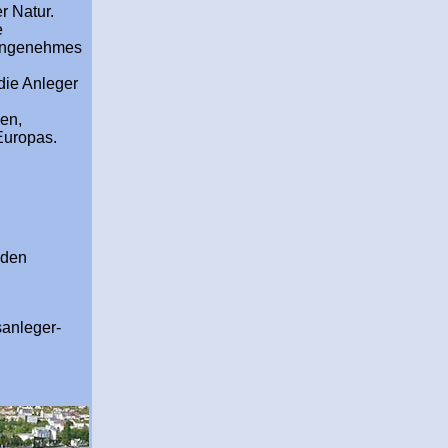
r Natur.
e
m angenehmes
die Anleger
gen,
Europas.
 den
.
sanleger-