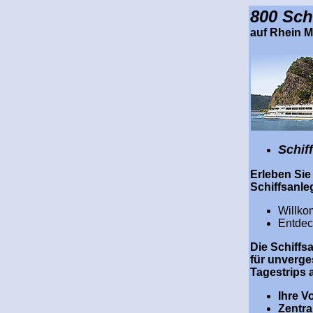
800 Sch
auf Rhein M
Schif
Erleben Sie
Schiffsanle
Willko
Entdec
Die Schiffs
für unverge
Tagestrips 
Ihre Vo
Zentra