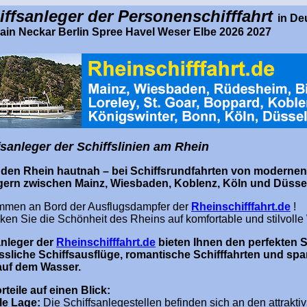
iffsanleger der Personenschifffahrt
in De
ain Neckar Berlin Spree Havel Weser Elbe 2026 2027
fsanleger der Schiffslinien am Rhein
 den Rhein hautnah – bei Schiffsrundfahrten von modernen
gern zwischen Mainz, Wiesbaden, Koblenz, Köln und Düssel
mmen an Bord der Ausflugsdampfer der
Rheinschifffahrt.de
!
ken Sie die Schönheit des Rheins auf komfortable und stilvolle
anleger der
Rheinschifffahrt.de
bieten Ihnen den perfekten S
ssliche Schiffsausflüge, romantische Schifffahrten und s
auf dem Wasser.
rteile auf einen Blick:
le Lage:
Die Schiffsanlegestellen befinden sich an den attrakti