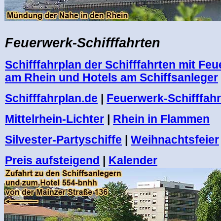
Feuerwerk-Schifffahrten
Schifffahrplan der Schifffahrten mit Fe
am Rhein und Hotels am Schiffsanleger
Schifffahrplan.de
|
Feuerwerk-Schifffahr
Mittelrhein-Lichter
|
Rhein in Flammen
Silvester-Partyschiffe
|
Weihnachtsfeier
Preis aufsteigend
|
Kalender