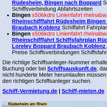
Rüdesheim, Bingen nach Boppard
S
Schiffsverbindung Abfahrtszeiten
Bingen
s506kdrs
Linienfahrt rheinabw
Rheinschifffahrt Rüdesheim Bingen
Braubach Koblenz
Schiffahrt
Fahrpla
Bingen
s506kdrs
Linienfahrt rheinabw
Rheinschifffahrt Schiffsfahrplan R
Loreley Boppard Braubach Koblenz
Preise Schiffsverbindungen Schiffsfah
Die richtige Schiffsanleger-Nummer erhalt
Buchung oder bei
Schiffsauskunft.de
, da
nicht hunderte Meter herumlaufen müssen 
den richtigen Schiffsanleger suchen.
Schiff-Vermietung.de
|
Schiff-mieten.de
.